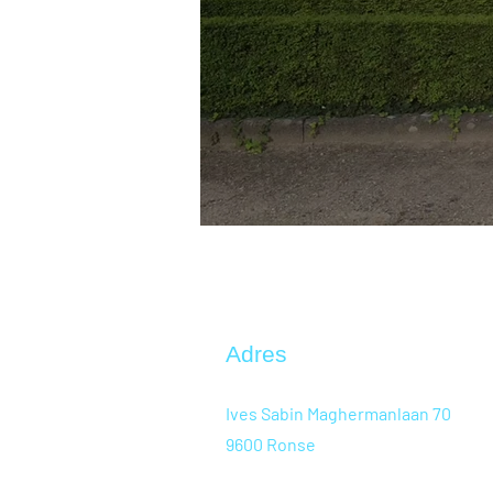
Adres
Ives Sabin Maghermanlaan 70
9600 Ronse