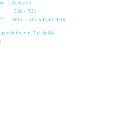
ag
Gesloten
13.30 - 17.30
g*
09.00 - 13.00 & 13.30 - 17.00
g gesloten om 12u in juli &
s