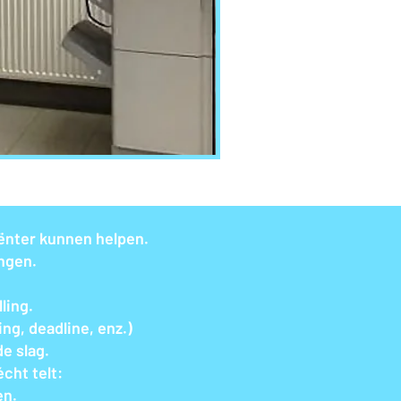
iënter kunnen helpen.
ingen.
ling.
ng, deadline, enz.)
e slag.
cht telt:
en.