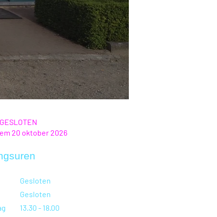
 GESLOTEN
 tem 20 oktober 2026
ngsuren
Gesloten
Gesloten
ag
13.30 - 18.00