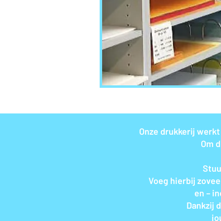
Onze drukkerij werkt
Om di
Stuu
Voeg hierbij zovee
en – i
Dankzij 
jo