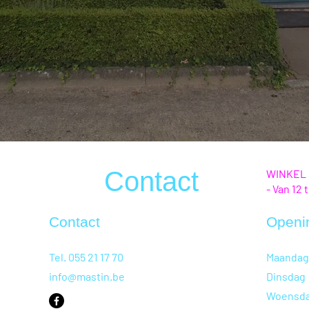
Contact
WINKEL
- Van 12
Contact
Openi
Tel. 055 21 17 70
Maandag
info@mastin.be
Dinsdag
Woensd