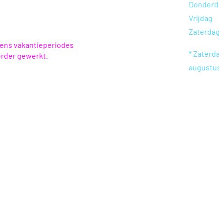
Donderd
Vrijdag
Zaterda
dens vakantieperiodes
* Zaterda
erder gewerkt.
augustu