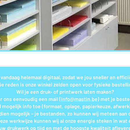
 vandaag helemaal digitaal, zodat we jou sneller en effic
e reden is onze winkel zelden open voor fysieke bestell
Wil je een druk- of printwerk laten maken?
r ons eenvoudig een mail (
info@mastin.be
) met je bestel
l mogelijk info toe (formaat, oplage, papierkeuze, afwerki
ndien mogelijk – je bestanden, zo kunnen wij meteen aan d
deze werkwijze kunnen wij al onze energie steken in wat é
uw drukwerk op tijd en met de hoogste kwaliteit aflever